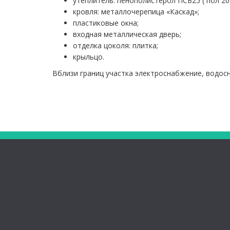
утеплитель: пенополистерол ПСБ25 ( пол 20
кровля: металлочерепица «Каскад»;
пластиковые окна;
входная металлическая дверь;
отделка цоколя: плитка;
крыльцо.
Вблизи границ участка электроснабжение, водос
Наш адрес:
Телеф
РБ г. Нефтекамск
8(34783) 2
ул. Строителей 59
8-987-139
(справа от МФЦ)