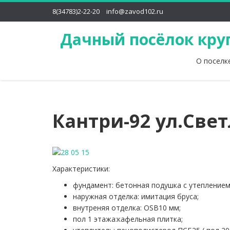
8(34783)2-22-20
info@zavod102.ru
Дачный посёлок кру
О поселк
Кантри-92 ул.Свет
Характеристики:
фундамент: бетонная подушка с утеплением
наружная отделка: имитация бруса;
внутреняя отделка: OSB10 мм;
пол 1 этажа:кафельная плитка;